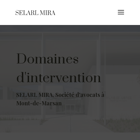
Domaines
d'intervention
SELARL MIRA, Société d'avocats à
Mont-de-Marsan