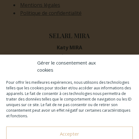
Mentions légales
Politique de confidentialité
SELARL MIRA
Katy MIRA
Avocat
Gérer le consentement aux
35 Bd d’Haussez
cookies
40000 MONT-DE-MARSAN
Pour offrir les meilleures expériences, nous utilisons des technologies
telles que les cookies pour stocker et/ou accéder aux informations des
appareils. Le fait de consentir à ces technologies nous permettra de
Contact
traiter des données telles que le comportement de navigation ou les ID
uniques sur ce site. Le fait de ne pas consentir ou de retirer son
consentement peut avoir un effet négatif sur certaines caractéristiques
et fonctions.
05 58 93 65 71
Accepter